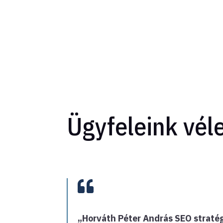
Ügyfeleink vé

„Horváth Péter András SEO straté