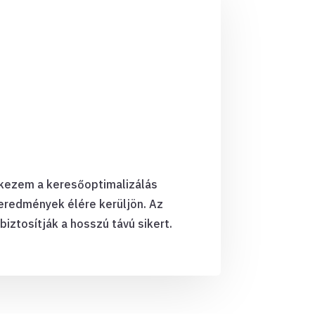
elkezem a keresőoptimalizálás
eredmények élére kerüljön. Az
iztosítják a hosszú távú sikert.