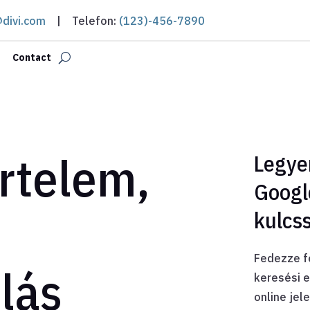
@divi.com
| Telefon:
(123)-456-7890
Contact
rtelem,
Legyen
Googl
kulcs
Fedezze f
lás
keresési e
online jel