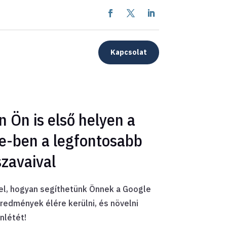
Kapcsolat
 Ön is első helyen a
e-ben a legfontosabb
szavaival
el, hogyan segíthetünk Önnek a Google
redmények élére kerülni, és növelni
enlétét!