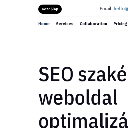
Email:
hello
Kezdőlap
Home
Services
Collaboration
Pricing
SEO szaké
weboldal
optimalizá