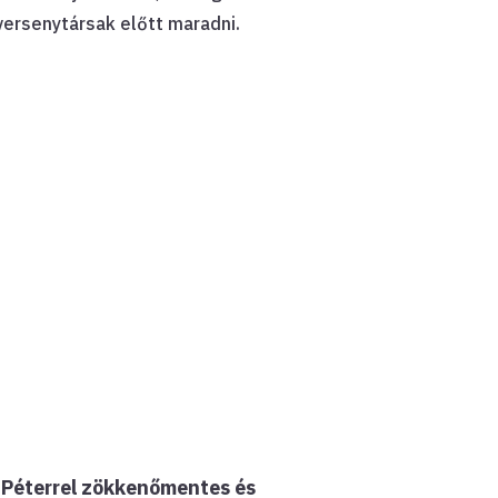
versenytársak előtt maradni.
Péterrel zökkenőmentes és