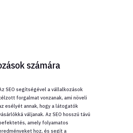
kozások számára
Az SEO segítségével a vállalkozások
célzott forgalmat vonzanak, ami növeli
az esélyét annak, hogy a látogatók
vásárlókká váljanak. Az SEO hosszú távú
befektetés, amely folyamatos
eredményeket hoz, és segít a