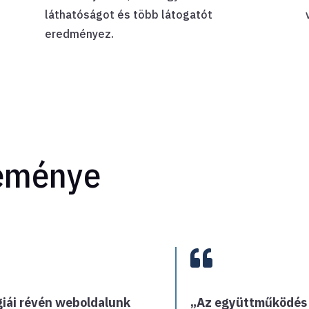
láthatóságot és több látogatót
eredményez.
leménye

giái révén weboldalunk
„Az együttműködés 